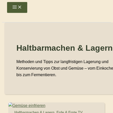
Zum
Main
Menu
Inhalt
springen
Haltbarmachen & Lagern
Methoden und Tipps zur langfristigen Lagerung und
Konservierung von Obst und Gemüse – vom Einkoch
bis zum Fermentieren.
,
Haltbarmachen & Lagern
Erde & Ernte TV