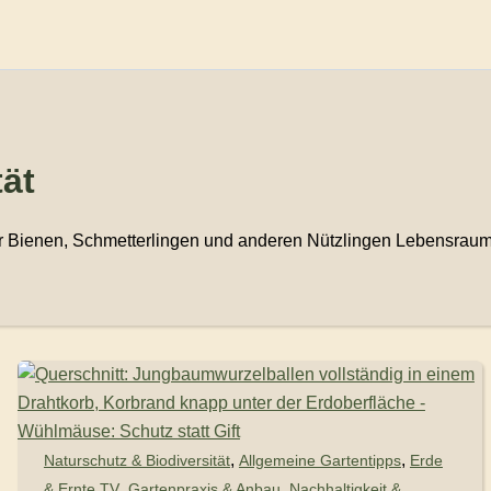
tät
er Bienen, Schmetterlingen und anderen Nützlingen Lebensraum 
,
,
Naturschutz & Biodiversität
Allgemeine Gartentipps
Erde
,
,
& Ernte TV
Gartenpraxis & Anbau
Nachhaltigkeit &