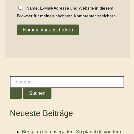
Name, E-Mail-Adresse und Website in diesem
Browser für meinen nächsten Kommentar speichern.
S
u
c
h
e
n
Neueste Beiträge
n
a
c
Beetplan Gemüsegarten: So planst du vor dem
h