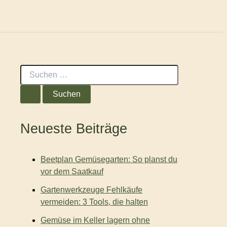
S
u
c
h
e
n
Neueste Beiträge
n
a
c
Beetplan Gemüsegarten: So planst du
h
:
vor dem Saatkauf
Gartenwerkzeuge Fehlkäufe
vermeiden: 3 Tools, die halten
Gemüse im Keller lagern ohne