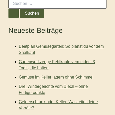
S
u
c
h
e
n
Neueste Beiträge
n
a
c
Beetplan Gemüsegarten: So planst du vor dem
h
:
Saatkauf
Gartenwerkzeuge Fehlkäufe vermeiden: 3
Tools, die halten
Gemüse im Keller lagern ohne Schimmel
Drei Wintergerichte vom Blech – ohne
Fertigprodukte
Gefrierschrank oder Keller: Was rettet deine
Vorräte?