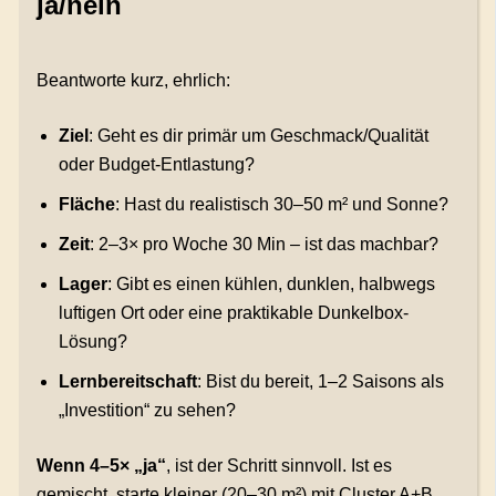
ja/nein
Beantworte kurz, ehrlich:
Ziel
: Geht es dir primär um Geschmack/Qualität
oder Budget-Entlastung?
Fläche
: Hast du realistisch 30–50 m² und Sonne?
Zeit
: 2–3× pro Woche 30 Min – ist das machbar?
Lager
: Gibt es einen kühlen, dunklen, halbwegs
luftigen Ort oder eine praktikable Dunkelbox-
Lösung?
Lernbereitschaft
: Bist du bereit, 1–2 Saisons als
„Investition“ zu sehen?
Wenn 4–5× „ja“
, ist der Schritt sinnvoll. Ist es
gemischt, starte kleiner (20–30 m²) mit Cluster A+B