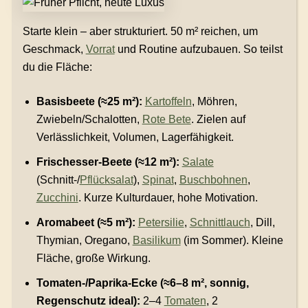
Starte klein – aber strukturiert. 50 m² reichen, um
Geschmack,
Vorrat
und Routine aufzubauen. So teilst
du die Fläche:
Basisbeete (≈25 m²):
Kartoffeln
, Möhren,
Zwiebeln/Schalotten,
Rote Bete
. Zielen auf
Verlässlichkeit, Volumen, Lagerfähigkeit.
Frischesser-Beete (≈12 m²):
Salate
(Schnitt-/
Pflücksalat
),
Spinat
,
Buschbohnen
,
Zucchini
. Kurze Kulturdauer, hohe Motivation.
Aromabeet (≈5 m²):
Petersilie
,
Schnittlauch
, Dill,
Thymian, Oregano,
Basilikum
(im Sommer). Kleine
Fläche, große Wirkung.
Tomaten-/Paprika-Ecke (≈6–8 m², sonnig,
Regenschutz ideal):
2–4
Tomaten
, 2