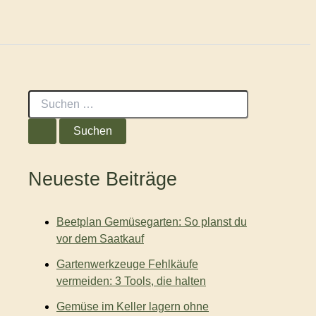
S
u
c
h
e
n
Neueste Beiträge
n
a
c
Beetplan Gemüsegarten: So planst du
h
:
vor dem Saatkauf
Gartenwerkzeuge Fehlkäufe
vermeiden: 3 Tools, die halten
Gemüse im Keller lagern ohne