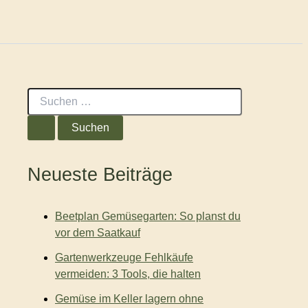
S
u
c
h
e
n
Neueste Beiträge
n
a
c
Beetplan Gemüsegarten: So planst du
h
:
vor dem Saatkauf
Gartenwerkzeuge Fehlkäufe
vermeiden: 3 Tools, die halten
Gemüse im Keller lagern ohne