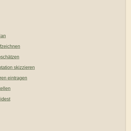
lan
fzeichnen
bschätzen
tation skizzieren
ren eintragen
tellen
idest