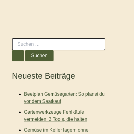
S
u
c
h
e
n
Neueste Beiträge
n
a
c
Beetplan Gemüsegarten: So planst du
h
:
vor dem Saatkauf
Gartenwerkzeuge Fehlkäufe
vermeiden: 3 Tools, die halten
Gemüse im Keller lagern ohne