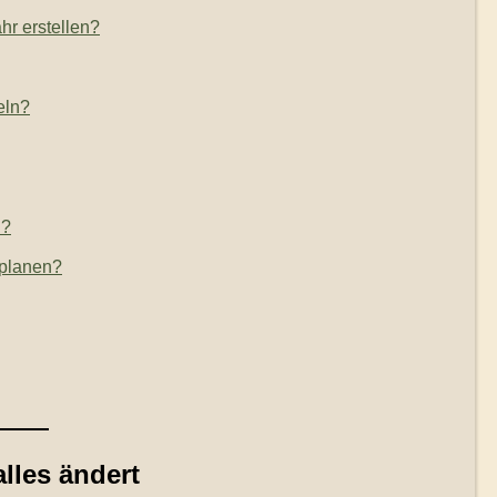
hr erstellen?
eln?
n?
 planen?
lles ändert