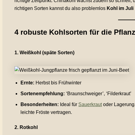
richtige Zeitpunkt. Chinakohl wächst zudem so schnell, d
richtigen Sorten kannst du also problemlos
Kohl im Juli
4 robuste Kohlsorten für die Pflan
1. Weißkohl (späte Sorten)
Ernte:
Herbst bis Frühwinter
Sortenempfehlung:
‘Braunschweiger’, ‘Filderkraut’
Besonderheiten:
Ideal für
Sauerkraut
oder Lagerung.
leichte Fröste vertragen.
2. Rotkohl