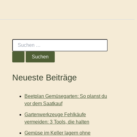
S
u
c
h
e
n
Neueste Beiträge
n
a
c
Beetplan Gemüsegarten: So planst du
h
:
vor dem Saatkauf
Gartenwerkzeuge Fehlkäufe
vermeiden: 3 Tools, die halten
Gemüse im Keller lagern ohne