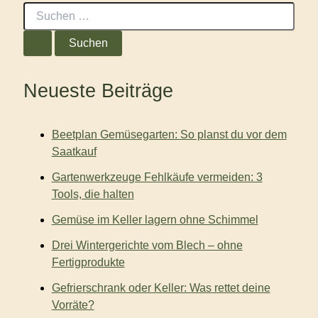
S
u
c
h
e
n
Neueste Beiträge
n
a
c
Beetplan Gemüsegarten: So planst du vor dem
h
:
Saatkauf
Gartenwerkzeuge Fehlkäufe vermeiden: 3
Tools, die halten
Gemüse im Keller lagern ohne Schimmel
Drei Wintergerichte vom Blech – ohne
Fertigprodukte
Gefrierschrank oder Keller: Was rettet deine
Vorräte?