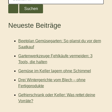
u
c
h
e
n
Neueste Beiträge
n
a
c
Beetplan Gemüsegarten: So planst du vor dem
h
:
Saatkauf
Gartenwerkzeuge Fehlkäufe vermeiden: 3
Tools, die halten
Gemüse im Keller lagern ohne Schimmel
Drei Wintergerichte vom Blech – ohne
Fertigprodukte
Gefrierschrank oder Keller: Was rettet deine
Vorräte?