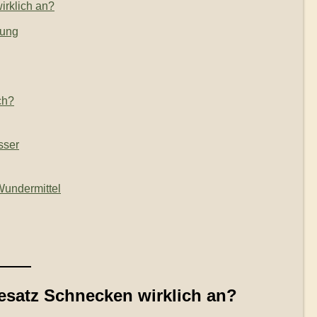
irklich an?
dung
ch?
sser
Wundermittel
esatz Schnecken wirklich an?