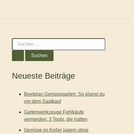
S
u
c
h
e
n
Neueste Beiträge
n
a
c
Beetplan Gemüsegarten: So planst du
h
:
vor dem Saatkauf
Gartenwerkzeuge Fehlkäufe
vermeiden: 3 Tools, die halten
Gemüse im Keller lagern ohne