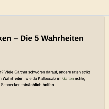
en – Die 5 Wahrheiten
ch? Viele Gärtner schwören darauf, andere raten strikt
en Wahrheiten
, wie du Kaffeesatz im
Garten
richtig
en Schnecken
tatsächlich helfen
.