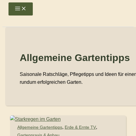
Zum
Main
Menu
Inhalt
springen
Allgemeine Gartentipps
Saisonale Ratschläge, Pflegetipps und Ideen für eine
rundum erfolgreichen Garten.
,
,
Allgemeine Gartentipps
Erde & Ernte TV
Gartenpraxis & Anbau