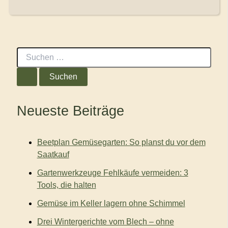
S
u
c
h
e
n
Neueste Beiträge
n
a
c
Beetplan Gemüsegarten: So planst du vor dem
h
:
Saatkauf
Gartenwerkzeuge Fehlkäufe vermeiden: 3
Tools, die halten
Gemüse im Keller lagern ohne Schimmel
Drei Wintergerichte vom Blech – ohne