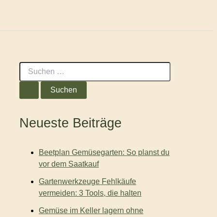
S
u
c
h
e
n
Neueste Beiträge
n
a
c
Beetplan Gemüsegarten: So planst du
h
:
vor dem Saatkauf
Gartenwerkzeuge Fehlkäufe
vermeiden: 3 Tools, die halten
Gemüse im Keller lagern ohne