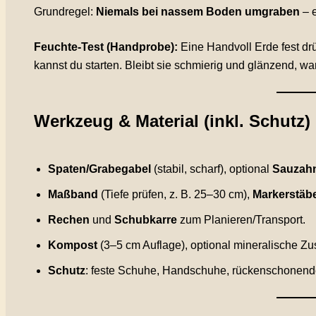
Grundregel:
Niemals bei nassem Boden umgraben
– e
Feuchte-Test (Handprobe):
Eine Handvoll Erde fest drü
kannst du starten. Bleibt sie schmierig und glänzend, war
Werkzeug & Material (inkl. Schutz)
Spaten/Grabegabel
(stabil, scharf), optional
Sauzah
Maßband
(Tiefe prüfen, z. B. 25–30 cm),
Markerstäb
Rechen
und
Schubkarre
zum Planieren/Transport.
Kompost
(3–5 cm Auflage), optional mineralische Z
Schutz
: feste Schuhe, Handschuhe, rückenschonend