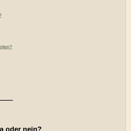
?
eiten?
a oder nein?