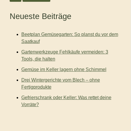
e
n
Neueste Beiträge
n
a
c
Beetplan Gemüsegarten: So planst du vor dem
h
:
Saatkauf
Gartenwerkzeuge Fehlkäufe vermeiden: 3
Tools, die halten
Gemüse im Keller lagern ohne Schimmel
Drei Wintergerichte vom Blech – ohne
Fertigprodukte
Gefrierschrank oder Keller: Was rettet deine
Vorräte?