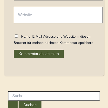
Website
Name, E-Mail-Adresse und Website in diesem
Browser für meinen nächsten Kommentar speichern.
S
u
c
h