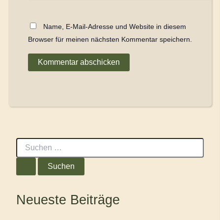
Name, E-Mail-Adresse und Website in diesem
Browser für meinen nächsten Kommentar speichern.
S
u
c
h
e
n
Neueste Beiträge
n
a