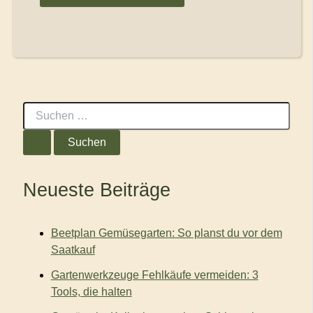
S
u
c
h
e
n
Neueste Beiträge
n
a
c
Beetplan Gemüsegarten: So planst du vor dem
h
:
Saatkauf
Gartenwerkzeuge Fehlkäufe vermeiden: 3
Tools, die halten