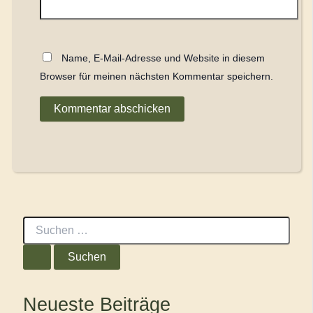
Name, E-Mail-Adresse und Website in diesem
Browser für meinen nächsten Kommentar speichern.
S
u
c
h
e
n
Neueste Beiträge
n