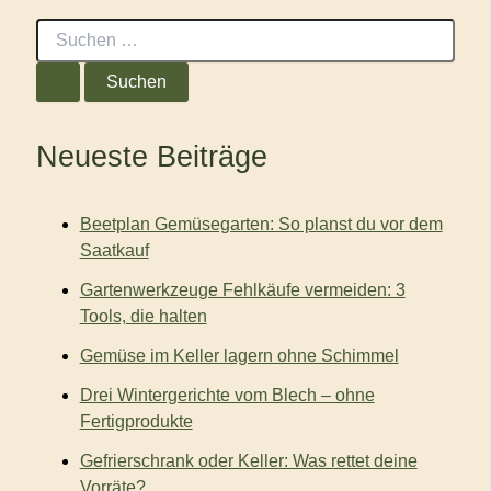
S
u
c
h
e
n
Neueste Beiträge
n
a
c
Beetplan Gemüsegarten: So planst du vor dem
h
:
Saatkauf
Gartenwerkzeuge Fehlkäufe vermeiden: 3
Tools, die halten
Gemüse im Keller lagern ohne Schimmel
Drei Wintergerichte vom Blech – ohne
Fertigprodukte
Gefrierschrank oder Keller: Was rettet deine
Vorräte?