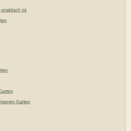
praktisch ist
rten
rten
 Garten
 eigenen Garten