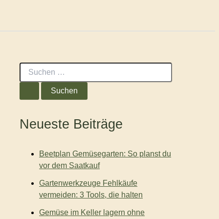
S
u
c
h
e
n
Neueste Beiträge
n
a
c
Beetplan Gemüsegarten: So planst du
h
:
vor dem Saatkauf
Gartenwerkzeuge Fehlkäufe
vermeiden: 3 Tools, die halten
Gemüse im Keller lagern ohne