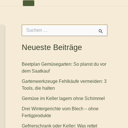
S
u
c
h
Neueste Beiträge
e
n
n
Beetplan Gemüsegarten: So planst du vor
a
dem Saatkauf
c
h
Gartenwerkzeuge Fehlkäufe vermeiden: 3
:
Tools, die halten
Gemüse im Keller lagern ohne Schimmel
Drei Wintergerichte vom Blech – ohne
Fertigprodukte
Gefrierschrank oder Keller: Was rettet