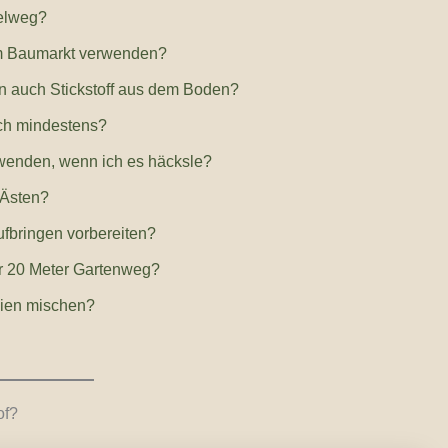
zelweg?
m Baumarkt verwenden?
n auch Stickstoff aus dem Boden?
ch mindestens?
wenden, wenn ich es häcksle?
 Ästen?
fbringen vorbereiten?
für 20 Meter Gartenweg?
lien mischen?
of?