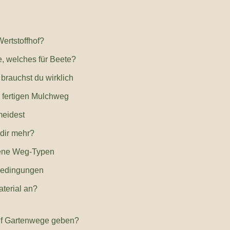
ertstoffhof?
e, welches für Beete?
 brauchst du wirklich
m fertigen Mulchweg
meidest
dir mehr?
dene Weg-Typen
bedingungen
aterial an?
auf Gartenwege geben?