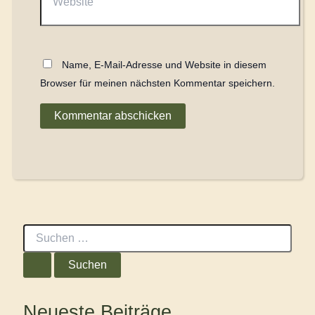
Name, E-Mail-Adresse und Website in diesem
Browser für meinen nächsten Kommentar speichern.
S
u
c
h
e
n
Neueste Beiträge
n