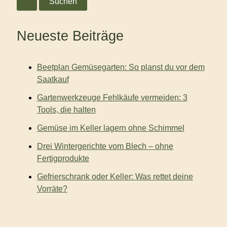
h
e
n
Neueste Beiträge
n
a
c
Beetplan Gemüsegarten: So planst du vor dem
h
:
Saatkauf
Gartenwerkzeuge Fehlkäufe vermeiden: 3
Tools, die halten
Gemüse im Keller lagern ohne Schimmel
Drei Wintergerichte vom Blech – ohne
Fertigprodukte
Gefrierschrank oder Keller: Was rettet deine
Vorräte?