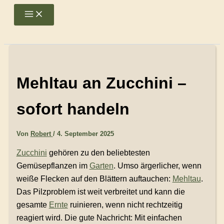
Zum
Main
Menu
Inhalt
springen
Mehltau an Zucchini –
sofort handeln
Von
Robert
/
4. September 2025
Zucchini
gehören zu den beliebtesten
Gemüsepflanzen im
Garten
. Umso ärgerlicher, wenn
weiße Flecken auf den Blättern auftauchen:
Mehltau
.
Das Pilzproblem ist weit verbreitet und kann die
gesamte
Ernte
ruinieren, wenn nicht rechtzeitig
reagiert wird. Die gute Nachricht: Mit einfachen