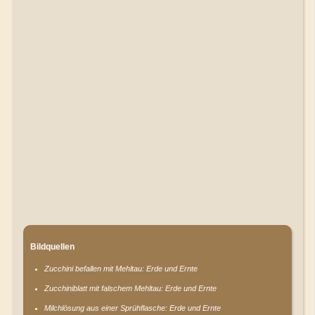
Bildquellen
Zucchini befallen mit Mehltau: Erde und Ernte
Zucchiniblatt mit falschem Mehltau: Erde und Ernte
Milchlösung aus einer Sprühflasche: Erde und Ernte