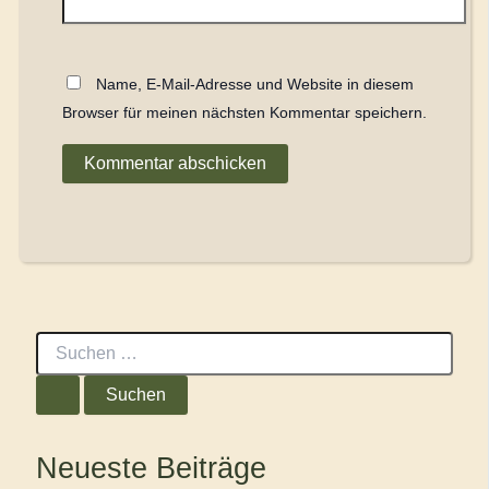
Name, E-Mail-Adresse und Website in diesem
Browser für meinen nächsten Kommentar speichern.
S
u
c
h
e
n
Neueste Beiträge
n